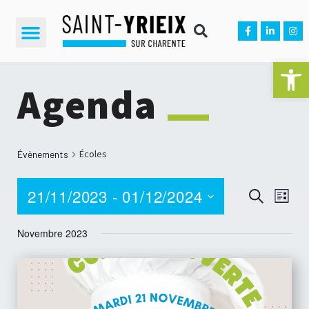
Ouvrir la 
Agenda
Écoles
Évènements
21/11/2023
 - 
01/12/2024
NA
Reche
Recherche
Liste
D
Sélectionnez
et
une
Novembre 2023
V
date.
navig
É
de