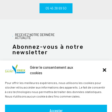
05 45 38 69 50
RECEVEZ NOTRE DERNIÈRE
ACTUALITÉ
Abonnez-vous à notre
newsletter
Gérer le consentement aux
cookies
JE M'ABONNE
Pour offrir les meilleures expériences, nous utilisons les cookies pour
stocker et/ou accéder aux informations des appareils. Le fait de consentir
Alternative:
à ces technologies nous permettra de traiter des données statistiques.
Nous n'utilisons aucun cookie à des fins commerciales.
Suivez-nous sur les réseaux sociaux
Accepter