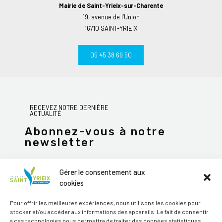
Mairie de Saint-Yrieix-sur-Charente
19, avenue de l’Union
16710 SAINT-YRIEIX
05 45 38 69 50
RECEVEZ NOTRE DERNIÈRE
ACTUALITÉ
Abonnez-vous à notre
newsletter
Gérer le consentement aux
cookies
JE M'ABONNE
Pour offrir les meilleures expériences, nous utilisons les cookies pour
stocker et/ou accéder aux informations des appareils. Le fait de consentir
Alternative:
à ces technologies nous permettra de traiter des données statistiques.