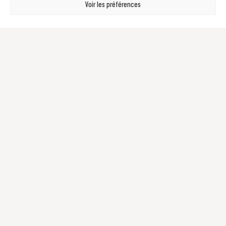
Voir les préférences
RETOUR EN IMAGES SUR LA FÊTE DE LA MUSIQUE
19 juin 2026
Lire la suite »
NOUVELLES ÉLECTIONS MUNICIPALES : VÉRIFIEZ VOTRE
SITUATION ÉLECTORALE !