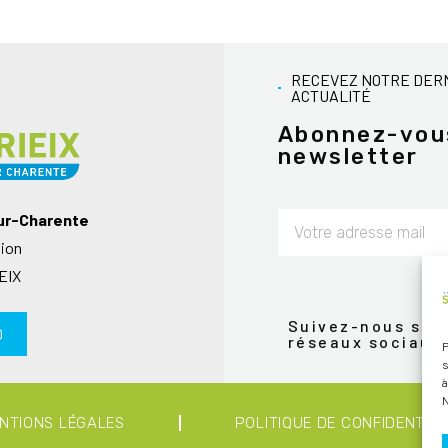
RECEVEZ NOTRE DER
ACTUALITÉ
Abonnez-vou
newsletter
sur-Charente
nion
Alternative:
EIX
Suivez-nous sur 
0
réseaux sociaux
P
s
à
N
NTIONS LÉGALES
POLITIQUE DE CONFIDENTIAL