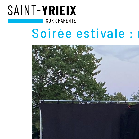
JOUR :
8 JUILLE
Soirée estivale :