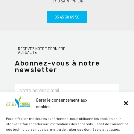
16710 SAINT-YRIEIX
05 45 38 69 50
RECEVEZ NOTRE DERNIÈRE
ACTUALITÉ
Abonnez-vous à notre
newsletter
Gérer le consentement aux
JE M'ABONNE
cookies
Alternative:
Pour offrir les meilleures expériences, nous utilisons les cookies pour
stocker et/ou accéder aux informations des appareils. Le fait de consentir à
Suivez-nous sur les réseaux sociaux
ces technologies nous permettra de traiter des données statistiques.