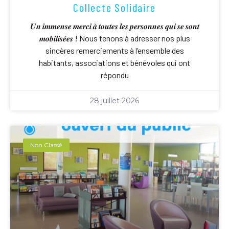
Collecte Solidaire
𝑼𝒏 𝒊𝒎𝒎𝒆𝒏𝒔𝒆 𝒎𝒆𝒓𝒄𝒊 𝒂̀ 𝒕𝒐𝒖𝒕𝒆𝒔 𝒍𝒆𝒔 𝒑𝒆𝒓𝒔𝒐𝒏𝒏𝒆𝒔 𝒒𝒖𝒊 𝒔𝒆 𝒔𝒐𝒏𝒕
𝒎𝒐𝒃𝒊𝒍𝒊𝒔𝒆́𝒆𝒔 ! Nous tenons à adresser nos plus
sincères remerciements à l’ensemble des
habitants, associations et bénévoles qui ont
répondu
28 juillet 2026
Non Classé