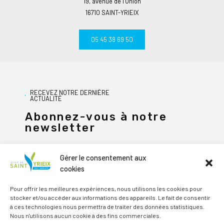
19, avenue de l’Union
16710 SAINT-YRIEIX
05 45 38 69 50
RECEVEZ NOTRE DERNIÈRE
ACTUALITÉ
Abonnez-vous à notre
newsletter
Gérer le consentement aux
cookies
JE M'ABONNE
Pour offrir les meilleures expériences, nous utilisons les cookies pour
stocker et/ou accéder aux informations des appareils. Le fait de consentir
Alternative:
à ces technologies nous permettra de traiter des données statistiques.
Nous n'utilisons aucun cookie à des fins commerciales.