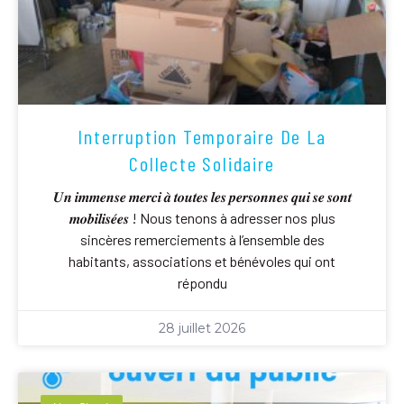
Interruption Temporaire De La
Collecte Solidaire
𝑼𝒏 𝒊𝒎𝒎𝒆𝒏𝒔𝒆 𝒎𝒆𝒓𝒄𝒊 𝒂̀ 𝒕𝒐𝒖𝒕𝒆𝒔 𝒍𝒆𝒔 𝒑𝒆𝒓𝒔𝒐𝒏𝒏𝒆𝒔 𝒒𝒖𝒊 𝒔𝒆 𝒔𝒐𝒏𝒕
𝒎𝒐𝒃𝒊𝒍𝒊𝒔𝒆́𝒆𝒔 ! Nous tenons à adresser nos plus
sincères remerciements à l’ensemble des
habitants, associations et bénévoles qui ont
répondu
28 juillet 2026