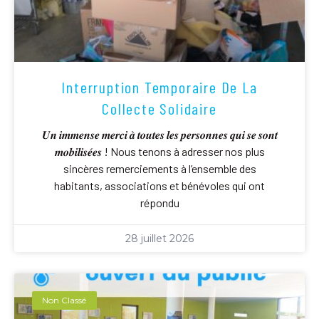
Interruption Temporaire De La
Collecte Solidaire
𝑼𝒏 𝒊𝒎𝒎𝒆𝒏𝒔𝒆 𝒎𝒆𝒓𝒄𝒊 𝒂̀ 𝒕𝒐𝒖𝒕𝒆𝒔 𝒍𝒆𝒔 𝒑𝒆𝒓𝒔𝒐𝒏𝒏𝒆𝒔 𝒒𝒖𝒊 𝒔𝒆 𝒔𝒐𝒏𝒕
𝒎𝒐𝒃𝒊𝒍𝒊𝒔𝒆́𝒆𝒔 ! Nous tenons à adresser nos plus
sincères remerciements à l’ensemble des
habitants, associations et bénévoles qui ont
répondu
28 juillet 2026
Non Classé