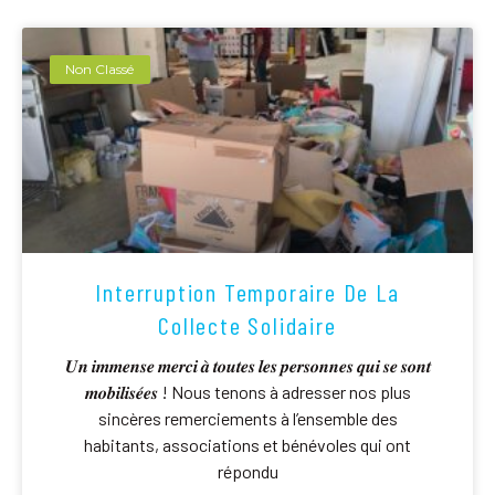
Non Classé
Interruption Temporaire De La
Collecte Solidaire
𝑼𝒏 𝒊𝒎𝒎𝒆𝒏𝒔𝒆 𝒎𝒆𝒓𝒄𝒊 𝒂̀ 𝒕𝒐𝒖𝒕𝒆𝒔 𝒍𝒆𝒔 𝒑𝒆𝒓𝒔𝒐𝒏𝒏𝒆𝒔 𝒒𝒖𝒊 𝒔𝒆 𝒔𝒐𝒏𝒕
𝒎𝒐𝒃𝒊𝒍𝒊𝒔𝒆́𝒆𝒔 ! Nous tenons à adresser nos plus
sincères remerciements à l’ensemble des
habitants, associations et bénévoles qui ont
répondu