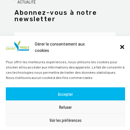
ACTUALITÉ
Abonnez-vous à notre
newsletter
Gérer le consentement aux
cookies
JE M'ABONNE
Pour offrir les meilleures expériences, nous utilisons les cookies pour
Alternative:
stocker et/ou accéder aux informations des appareils. Le fait de consentir à
ces technologies nous permettra de traiter des données statistiques.
Suivez-nous sur les réseaux sociaux
Nous n'utilisons aucun cookie à des fins commerciales.
Accepter
Refuser
TOUS DROITS RÉSERVÉS SAINT-YRIEIX-SUR-CHARENTE © 2026 | SITE
Voir les préférences
PAR
MAGINEO