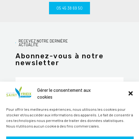
05 45 38 69 50
RECEVEZ NOTRE DERNIÈRE
ACTUALITÉ
Abonnez-vous à notre
newsletter
Gérer le consentement aux
cookies
JE M'ABONNE
Pour offrir les meilleures expériences, nous utilisons les cookies pour
Alternative:
stocker et/ou accéder aux informations des appareils. Le fait de consentir à
ces technologies nous permettra de traiter des données statistiques.
Suivez-nous sur les réseaux sociaux
Nous n'utilisons aucun cookie à des fins commerciales.