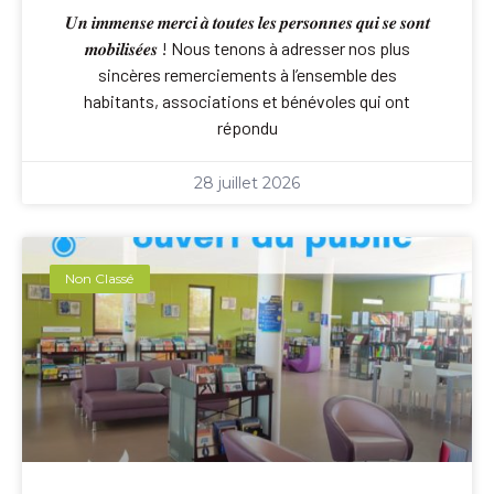
𝑼𝒏 𝒊𝒎𝒎𝒆𝒏𝒔𝒆 𝒎𝒆𝒓𝒄𝒊 𝒂̀ 𝒕𝒐𝒖𝒕𝒆𝒔 𝒍𝒆𝒔 𝒑𝒆𝒓𝒔𝒐𝒏𝒏𝒆𝒔 𝒒𝒖𝒊 𝒔𝒆 𝒔𝒐𝒏𝒕
𝒎𝒐𝒃𝒊𝒍𝒊𝒔𝒆́𝒆𝒔 ! Nous tenons à adresser nos plus
sincères remerciements à l’ensemble des
habitants, associations et bénévoles qui ont
répondu
28 juillet 2026
Non Classé