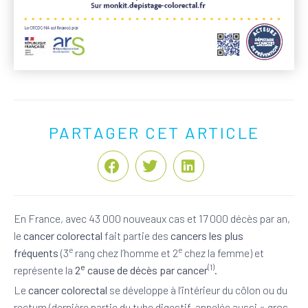
PARTAGER CET ARTICLE
En France, avec 43 000 nouveaux cas et 17 000 décès par an,
le
cancer colorectal
fait partie des
cancers les plus
e
e
fréquents
(3
rang chez l’homme et 2
chez la femme) et
e
(1)
représente la
2
cause de décès par cancer
.
Le
cancer colorectal
se développe à l’intérieur du côlon ou du
rectum (dernière partie du tube digestif, appelée aussi « gros