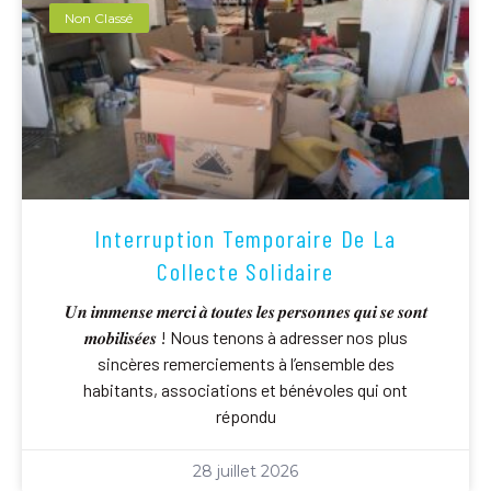
Non Classé
Interruption Temporaire De La
Collecte Solidaire
𝑼𝒏 𝒊𝒎𝒎𝒆𝒏𝒔𝒆 𝒎𝒆𝒓𝒄𝒊 𝒂̀ 𝒕𝒐𝒖𝒕𝒆𝒔 𝒍𝒆𝒔 𝒑𝒆𝒓𝒔𝒐𝒏𝒏𝒆𝒔 𝒒𝒖𝒊 𝒔𝒆 𝒔𝒐𝒏𝒕
𝒎𝒐𝒃𝒊𝒍𝒊𝒔𝒆́𝒆𝒔 ! Nous tenons à adresser nos plus
sincères remerciements à l’ensemble des
habitants, associations et bénévoles qui ont
répondu
28 juillet 2026