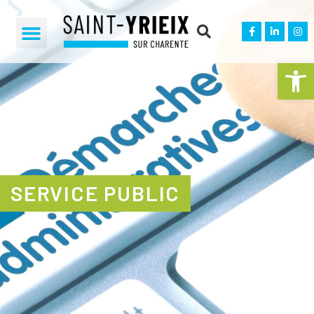
Ouvrir la 
SERVICE PUBLIC