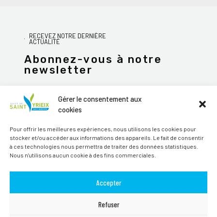
RECEVEZ NOTRE DERNIÈRE
ACTUALITÉ
Abonnez-vous à notre
newsletter
Gérer le consentement aux
cookies
JE M'ABONNE
Pour offrir les meilleures expériences, nous utilisons les cookies pour
stocker et/ou accéder aux informations des appareils. Le fait de consentir
Alternative:
à ces technologies nous permettra de traiter des données statistiques.
Nous n'utilisons aucun cookie à des fins commerciales.
Suivez-nous sur les réseaux sociaux
Accepter
Refuser