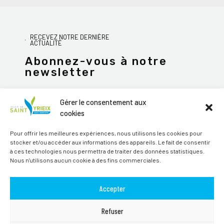
RECEVEZ NOTRE DERNIÈRE
ACTUALITÉ
Abonnez-vous à notre
newsletter
Gérer le consentement aux
cookies
JE M'ABONNE
Pour offrir les meilleures expériences, nous utilisons les cookies pour
stocker et/ou accéder aux informations des appareils. Le fait de consentir
Alternative:
à ces technologies nous permettra de traiter des données statistiques.
Nous n'utilisons aucun cookie à des fins commerciales.
Suivez-nous sur les réseaux sociaux
Accepter
Refuser