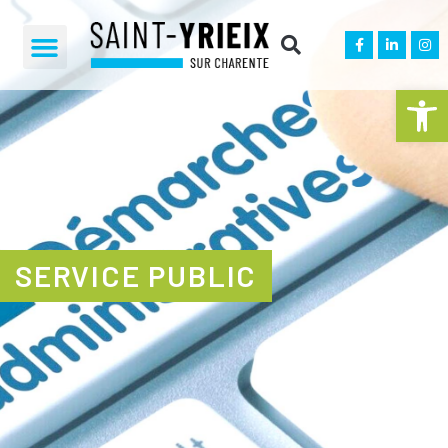
Ouvrir la 
SERVICE PUBLIC