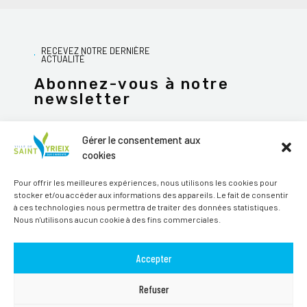
RECEVEZ NOTRE DERNIÈRE
ACTUALITÉ
Abonnez-vous à notre
newsletter
Gérer le consentement aux
cookies
JE M'ABONNE
Pour offrir les meilleures expériences, nous utilisons les cookies pour
stocker et/ou accéder aux informations des appareils. Le fait de consentir
Alternative:
à ces technologies nous permettra de traiter des données statistiques.
Nous n'utilisons aucun cookie à des fins commerciales.
Suivez-nous sur les réseaux sociaux
Accepter
Refuser