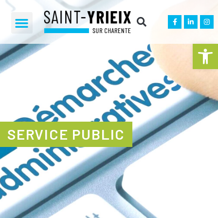
Ouvrir la 
SERVICE PUBLIC