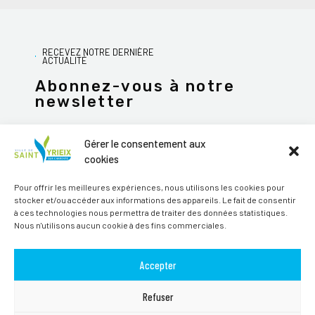
RECEVEZ NOTRE DERNIÈRE
ACTUALITÉ
Abonnez-vous à notre
newsletter
Gérer le consentement aux
cookies
JE M'ABONNE
Pour offrir les meilleures expériences, nous utilisons les cookies pour
stocker et/ou accéder aux informations des appareils. Le fait de consentir
Alternative:
à ces technologies nous permettra de traiter des données statistiques.
Nous n'utilisons aucun cookie à des fins commerciales.
Suivez-nous sur les réseaux sociaux
Accepter
Refuser