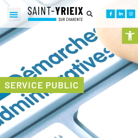
Ouvrir la 
SERVICE PUBLIC