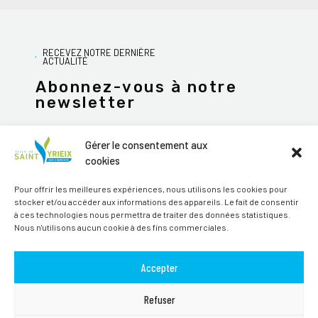
RECEVEZ NOTRE DERNIÈRE
ACTUALITÉ
Abonnez-vous à notre
newsletter
Gérer le consentement aux
cookies
JE M'ABONNE
Pour offrir les meilleures expériences, nous utilisons les cookies pour
stocker et/ou accéder aux informations des appareils. Le fait de consentir
Alternative:
à ces technologies nous permettra de traiter des données statistiques.
Nous n'utilisons aucun cookie à des fins commerciales.
Suivez-nous sur les réseaux sociaux
Accepter
Refuser