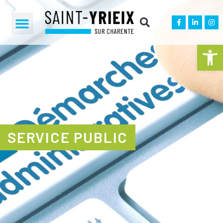
Ouvrir la 
SERVICE PUBLIC