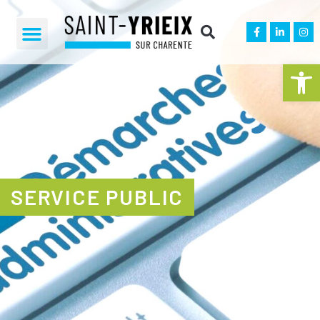
Ouvrir la 
SERVICE PUBLIC