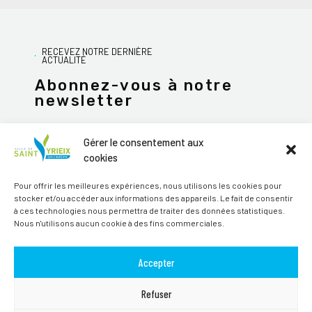
RECEVEZ NOTRE DERNIÈRE
ACTUALITÉ
Abonnez-vous à notre
newsletter
Gérer le consentement aux
cookies
JE M'ABONNE
Pour offrir les meilleures expériences, nous utilisons les cookies pour
stocker et/ou accéder aux informations des appareils. Le fait de consentir
Alternative:
à ces technologies nous permettra de traiter des données statistiques.
Nous n'utilisons aucun cookie à des fins commerciales.
Suivez-nous sur les réseaux sociaux
Accepter
Refuser