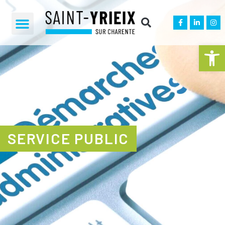
Ouvrir la 
SERVICE PUBLIC