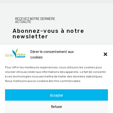
RECEVEZ NOTRE DERNIÈRE
ACTUALITÉ
Abonnez-vous à notre
newsletter
Gérer le consentement aux
cookies
JE M'ABONNE
Pour offrir les meilleures expériences, nous utilisons les cookies pour
stocker et/ou accéder aux informations des appareils. Le fait de consentir
Alternative:
à ces technologies nous permettra de traiter des données statistiques.
Nous n'utilisons aucun cookie à des fins commerciales.
Suivez-nous sur les réseaux sociaux
Accepter
Refuser