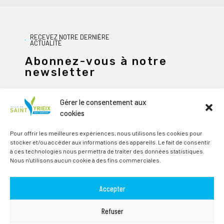
RECEVEZ NOTRE DERNIÈRE
ACTUALITÉ
Abonnez-vous à notre
newsletter
Gérer le consentement aux
cookies
JE M'ABONNE
Pour offrir les meilleures expériences, nous utilisons les cookies pour
stocker et/ou accéder aux informations des appareils. Le fait de consentir
Alternative:
à ces technologies nous permettra de traiter des données statistiques.
Nous n'utilisons aucun cookie à des fins commerciales.
Suivez-nous sur les réseaux sociaux
Accepter
Refuser