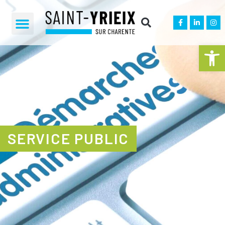
Ouvrir la 
SERVICE PUBLIC