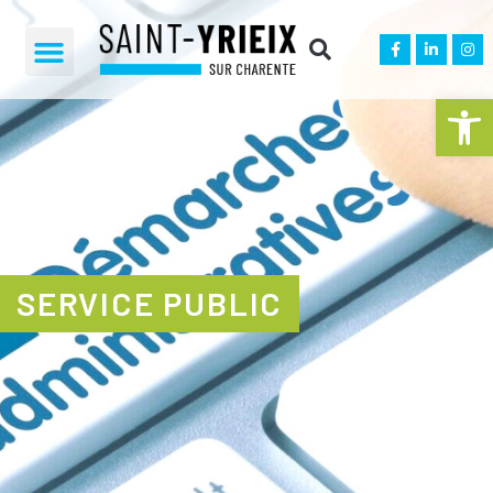
Ouvrir la 
SERVICE PUBLIC