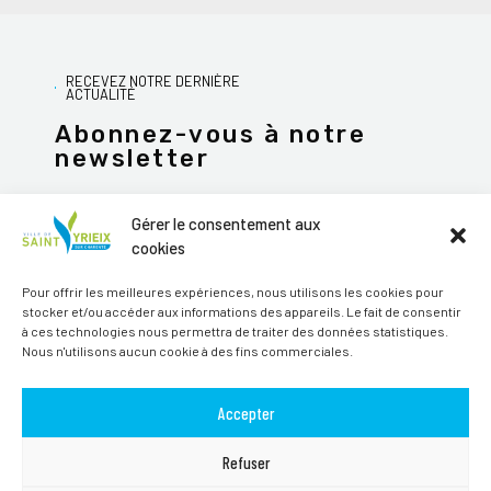
RECEVEZ NOTRE DERNIÈRE
ACTUALITÉ
Abonnez-vous à notre
newsletter
Gérer le consentement aux
cookies
JE M'ABONNE
Pour offrir les meilleures expériences, nous utilisons les cookies pour
stocker et/ou accéder aux informations des appareils. Le fait de consentir
Alternative:
à ces technologies nous permettra de traiter des données statistiques.
Nous n'utilisons aucun cookie à des fins commerciales.
Suivez-nous sur les réseaux sociaux
Accepter
Refuser