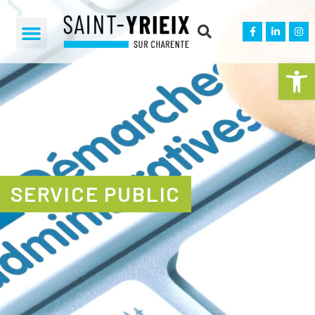
Ouvrir la 
SERVICE PUBLIC