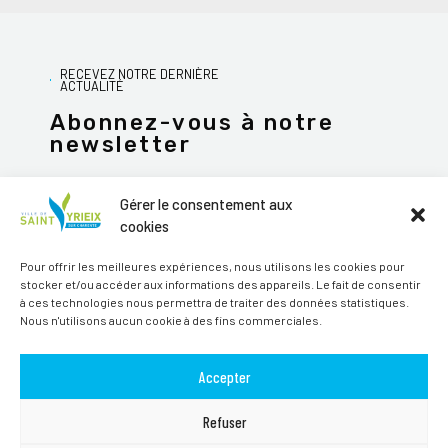
RECEVEZ NOTRE DERNIÈRE
ACTUALITÉ
Abonnez-vous à notre
newsletter
Gérer le consentement aux
cookies
JE M'ABONNE
Pour offrir les meilleures expériences, nous utilisons les cookies pour
stocker et/ou accéder aux informations des appareils. Le fait de consentir
Alternative:
à ces technologies nous permettra de traiter des données statistiques.
Nous n'utilisons aucun cookie à des fins commerciales.
Suivez-nous sur les réseaux sociaux
Accepter
Refuser