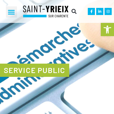
Ouvrir la 
SERVICE PUBLIC