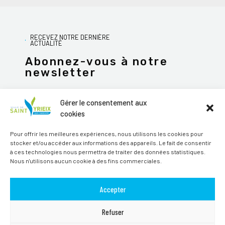
RECEVEZ NOTRE DERNIÈRE
ACTUALITÉ
Abonnez-vous à notre
newsletter
Gérer le consentement aux
cookies
JE M'ABONNE
Pour offrir les meilleures expériences, nous utilisons les cookies pour
stocker et/ou accéder aux informations des appareils. Le fait de consentir
Alternative:
à ces technologies nous permettra de traiter des données statistiques.
Nous n'utilisons aucun cookie à des fins commerciales.
Suivez-nous sur les réseaux sociaux
Accepter
Refuser