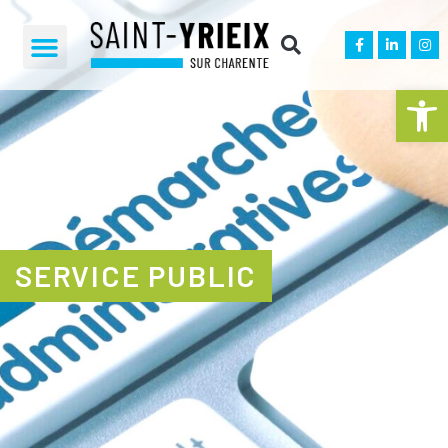
Ouvrir la 
SERVICE PUBLIC