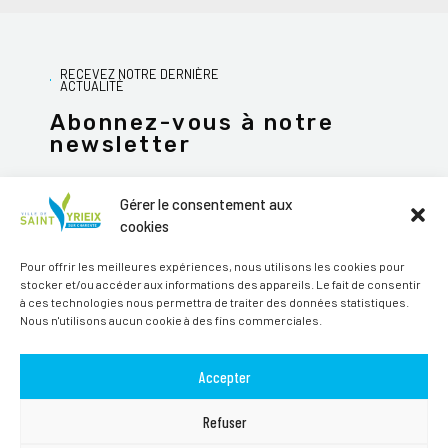
RECEVEZ NOTRE DERNIÈRE
ACTUALITÉ
Abonnez-vous à notre
newsletter
Gérer le consentement aux
cookies
JE M'ABONNE
Pour offrir les meilleures expériences, nous utilisons les cookies pour
stocker et/ou accéder aux informations des appareils. Le fait de consentir
Alternative:
à ces technologies nous permettra de traiter des données statistiques.
Nous n'utilisons aucun cookie à des fins commerciales.
Suivez-nous sur les réseaux sociaux
Accepter
Refuser