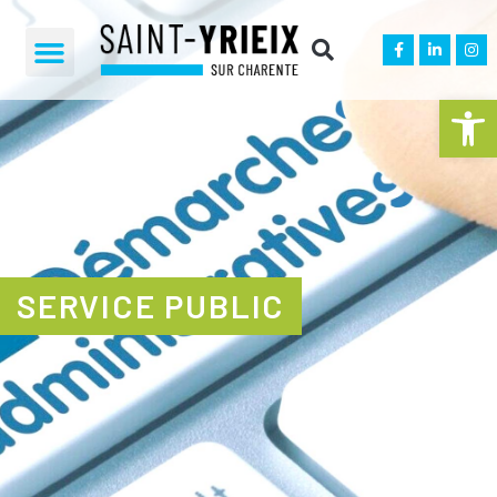
Ouvrir la 
SERVICE PUBLIC