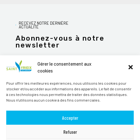
RECEVEZ NOTRE DERNIÈRE
ACTUALITÉ
Abonnez-vous à notre
newsletter
Gérer le consentement aux
cookies
JE M'ABONNE
Pour offrir les meilleures expériences, nous utilisons les cookies pour
stocker et/ou accéder aux informations des appareils. Le fait de consentir
Alternative:
à ces technologies nous permettra de traiter des données statistiques.
Nous n'utilisons aucun cookie à des fins commerciales.
Suivez-nous sur les réseaux sociaux
Accepter
Refuser