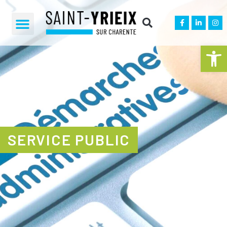
Ouvrir la 
SERVICE PUBLIC