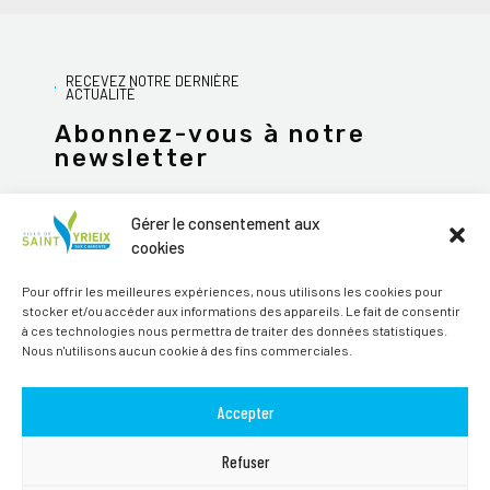
RECEVEZ NOTRE DERNIÈRE
ACTUALITÉ
Abonnez-vous à notre
newsletter
Gérer le consentement aux
cookies
JE M'ABONNE
Pour offrir les meilleures expériences, nous utilisons les cookies pour
stocker et/ou accéder aux informations des appareils. Le fait de consentir
Alternative:
à ces technologies nous permettra de traiter des données statistiques.
Nous n'utilisons aucun cookie à des fins commerciales.
Suivez-nous sur les réseaux sociaux
Accepter
Refuser