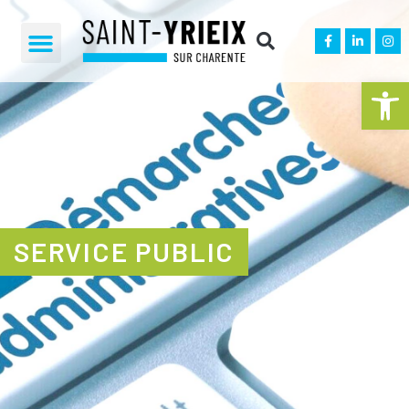
Ouvrir la 
SERVICE PUBLIC