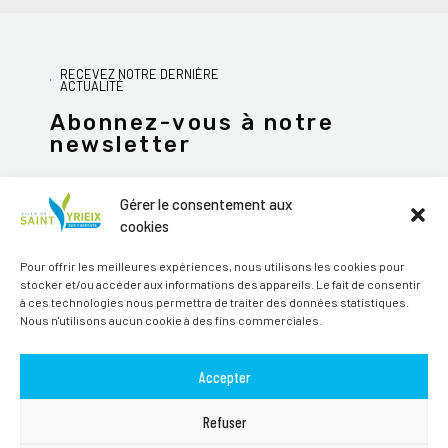
RECEVEZ NOTRE DERNIÈRE
ACTUALITÉ
Abonnez-vous à notre
newsletter
Gérer le consentement aux
cookies
JE M'ABONNE
Pour offrir les meilleures expériences, nous utilisons les cookies pour
stocker et/ou accéder aux informations des appareils. Le fait de consentir
Alternative:
à ces technologies nous permettra de traiter des données statistiques.
Nous n'utilisons aucun cookie à des fins commerciales.
Suivez-nous sur les réseaux sociaux
Accepter
Refuser