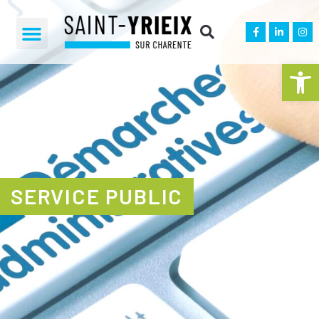
Ouvrir la 
SERVICE PUBLIC