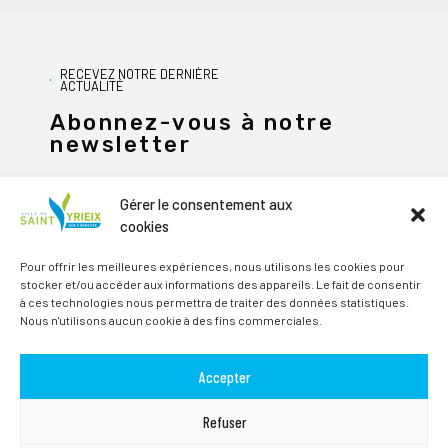
RECEVEZ NOTRE DERNIÈRE
ACTUALITÉ
Abonnez-vous à notre
newsletter
Gérer le consentement aux
cookies
JE M'ABONNE
Pour offrir les meilleures expériences, nous utilisons les cookies pour
stocker et/ou accéder aux informations des appareils. Le fait de consentir
Alternative:
à ces technologies nous permettra de traiter des données statistiques.
Nous n'utilisons aucun cookie à des fins commerciales.
Suivez-nous sur les réseaux sociaux
Accepter
Refuser