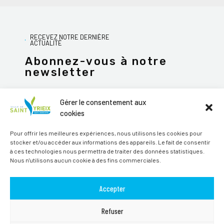
RECEVEZ NOTRE DERNIÈRE
ACTUALITÉ
Abonnez-vous à notre
newsletter
Gérer le consentement aux
cookies
JE M'ABONNE
Pour offrir les meilleures expériences, nous utilisons les cookies pour
stocker et/ou accéder aux informations des appareils. Le fait de consentir
Alternative:
à ces technologies nous permettra de traiter des données statistiques.
Nous n'utilisons aucun cookie à des fins commerciales.
Suivez-nous sur les réseaux sociaux
Accepter
Refuser