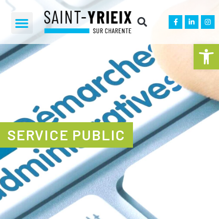
Ouvrir la 
SERVICE PUBLIC