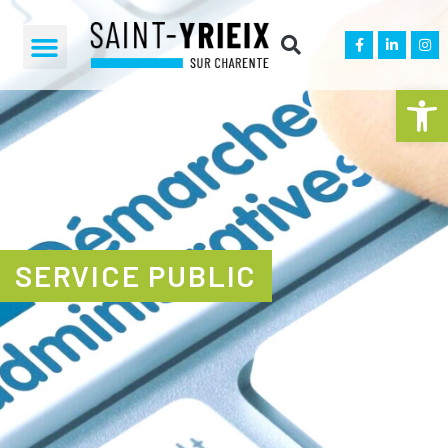
Ouvrir la 
SERVICE PUBLIC