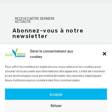
RECEVEZ NOTRE DERNIÈRE
ACTUALITÉ
Abonnez-vous à notre
newsletter
Gérer le consentement aux
cookies
JE M'ABONNE
Pour offrir les meilleures expériences, nous utilisons les cookies pour
stocker et/ou accéder aux informations des appareils. Le fait de consentir
Alternative:
à ces technologies nous permettra de traiter des données statistiques.
Nous n'utilisons aucun cookie à des fins commerciales.
Suivez-nous sur les réseaux sociaux
Accepter
Refuser