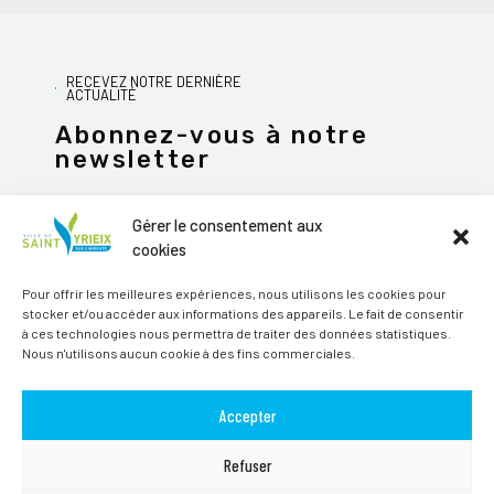
RECEVEZ NOTRE DERNIÈRE
ACTUALITÉ
Abonnez-vous à notre
newsletter
Gérer le consentement aux
cookies
JE M'ABONNE
Pour offrir les meilleures expériences, nous utilisons les cookies pour
stocker et/ou accéder aux informations des appareils. Le fait de consentir
Alternative:
à ces technologies nous permettra de traiter des données statistiques.
Nous n'utilisons aucun cookie à des fins commerciales.
Suivez-nous sur les réseaux sociaux
Accepter
Refuser