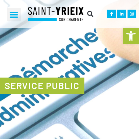
Ouvrir la 
SERVICE PUBLIC