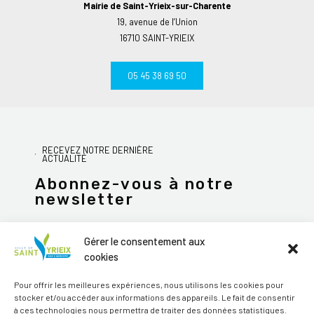
Mairie de Saint-Yrieix-sur-Charente
19, avenue de l’Union
16710 SAINT-YRIEIX
05 45 38 69 50
RECEVEZ NOTRE DERNIÈRE
ACTUALITÉ
Abonnez-vous à notre
newsletter
Gérer le consentement aux
cookies
JE M'ABONNE
Pour offrir les meilleures expériences, nous utilisons les cookies pour
stocker et/ou accéder aux informations des appareils. Le fait de consentir
Alternative:
à ces technologies nous permettra de traiter des données statistiques.