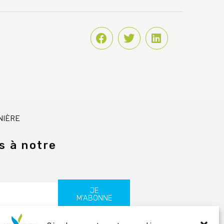
NIÈRE
s à notre
JE
M'ABONNE