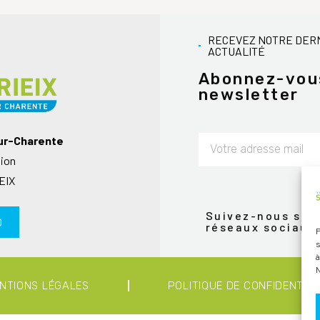
RECEVEZ NOTRE DER
ACTUALITÉ
Abonnez-vou
newsletter
sur-Charente
nion
Alternative:
EIX
Suivez-nous sur 
0
réseaux sociaux
P
s
à
N
NTIONS LÉGALES
POLITIQUE DE CONFIDENTIAL