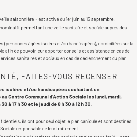
veille saisonnière » est activé du 1er juin au 15 septembre.
nominatif permettant une veille sanitaire et sociale auprès des
les (personnes âgées isolées et/ou handicapées), domiciliées sur la
e afin de pouvoir leur apporter conseils et assistance en cas de
 services sanitaires et sociaux en cas de déclenchement du plan
NTÉ, FAITES-VOUS RECENSER
ées isolées et/ou handicapées souhaitant un
re au Centre Communal d’Action Sociale les lundi, mardi,
30 à 17 h 30 et le jeudi de 8 h 30 à 12 h 30.
ntiels, ils ont pour seul objet le plan canicule et sont destinés
Sociale responsable de leur traitement.
nscription sur le registre plan canicule et plan grand froid » sont