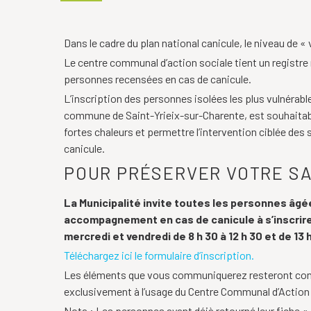
Dans le cadre du plan national canicule, le niveau de « 
Le centre communal d’action sociale tient un registre 
personnes recensées en cas de canicule.
L’inscription des personnes isolées les plus vulnérab
commune de Saint-Yrieix-sur-Charente, est souhaitabl
fortes chaleurs et permettre l’intervention ciblée des
canicule.
POUR PRÉSERVER VOTRE SA
La Municipalité invite toutes les personnes âg
accompagnement en
cas
de canicule à s’inscri
mercredi et vendredi de 8 h 30 à 12 h 30 et de 13 h 
Téléchargez ici le formulaire d’inscription.
Les éléments que vous communiquerez resteront confide
exclusivement à l’usage du Centre Communal d’Action 
Nota : Les personnes ayant déjà retourné leur fiche « i