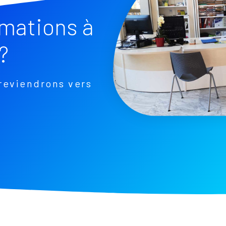
rmations à
?
reviendrons vers