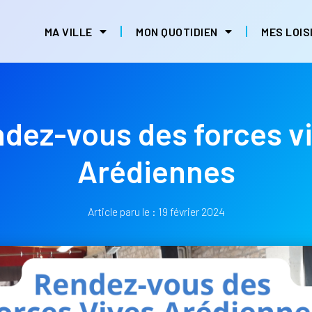
MA VILLE
MON QUOTIDIEN
MES LOIS
dez-vous des forces v
Arédiennes
Article paru le :
19 février 2024