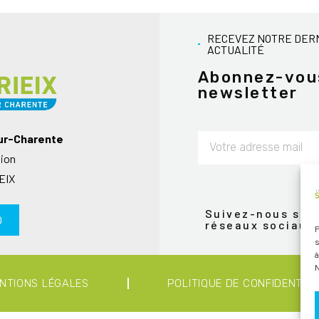
RECEVEZ NOTRE DER
ACTUALITÉ
Abonnez-vou
newsletter
sur-Charente
nion
Alternative:
EIX
Suivez-nous sur 
0
réseaux sociaux
P
s
à
N
NTIONS LÉGALES
POLITIQUE DE CONFIDENTIAL