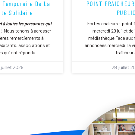
n Temporaire De La
POINT FRAICHEUR
cte Solidaire
PUBLI
𝒂̀ 𝒕𝒐𝒖𝒕𝒆𝒔 𝒍𝒆𝒔 𝒑𝒆𝒓𝒔𝒐𝒏𝒏𝒆𝒔 𝒒𝒖𝒊
Fortes chaleurs : point 
𝒊𝒔𝒆́𝒆𝒔 ! Nous tenons à adresser
mercredi 29 juillet de 
cères remerciements à
médiathèque Face aux f
abitants, associations et
annoncées mercredi, la vil
s qui ont répondu
fraîcheur 
 juillet 2026
28 juillet 2