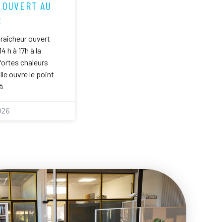
 OUVERT AU
C
fraîcheur ouvert
14 h à 17h à la
ortes chaleurs
le ouvre le point
à
026