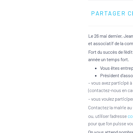
PARTAGER C
Le 26 mai dernier, Jea
et associatif de la co
Fort du succès de l’éd
année un temps fort.
Vous êtes entre
Président d’asso
– vous avez participé à
(contactez-nous en ca
– vous voulez participer
Contactez la mairie au
ou, utiliser l’adresse
co
pour que l’on puisse vou
On vous attend nombre