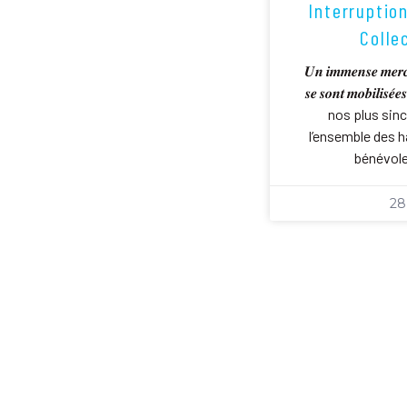
Interruptio
Colle
𝑼𝒏 𝒊𝒎𝒎𝒆𝒏𝒔𝒆 𝒎𝒆𝒓𝒄𝒊 
𝒔𝒆 𝒔𝒐𝒏𝒕 𝒎𝒐𝒃𝒊
nos plus sin
l’ensemble des h
bénévole
28