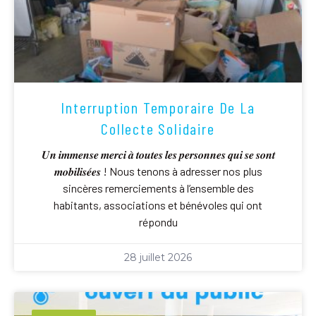
Interruption Temporaire De La
Collecte Solidaire
𝑼𝒏 𝒊𝒎𝒎𝒆𝒏𝒔𝒆 𝒎𝒆𝒓𝒄𝒊 𝒂̀ 𝒕𝒐𝒖𝒕𝒆𝒔 𝒍𝒆𝒔 𝒑𝒆𝒓𝒔𝒐𝒏𝒏𝒆𝒔 𝒒𝒖𝒊 𝒔𝒆 𝒔𝒐𝒏𝒕
𝒎𝒐𝒃𝒊𝒍𝒊𝒔𝒆́𝒆𝒔 ! Nous tenons à adresser nos plus
sincères remerciements à l’ensemble des
habitants, associations et bénévoles qui ont
répondu
28 juillet 2026