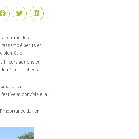
 La rentrée des
 rassemblé petits et
le bien-être.
rir leurs actions et
 lumière la richesse du
iciper à des
festive et conviviale, a
’importance du lien