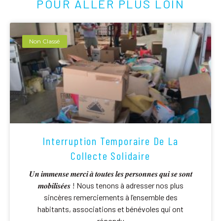
POUR ALLER PLUS LOIN
Non Classé
Interruption Temporaire De La
Collecte Solidaire
𝑼𝒏 𝒊𝒎𝒎𝒆𝒏𝒔𝒆 𝒎𝒆𝒓𝒄𝒊 𝒂̀ 𝒕𝒐𝒖𝒕𝒆𝒔 𝒍𝒆𝒔 𝒑𝒆𝒓𝒔𝒐𝒏𝒏𝒆𝒔 𝒒𝒖𝒊 𝒔𝒆 𝒔𝒐𝒏𝒕
𝒎𝒐𝒃𝒊𝒍𝒊𝒔𝒆́𝒆𝒔 ! Nous tenons à adresser nos plus
sincères remerciements à l’ensemble des
habitants, associations et bénévoles qui ont
répondu