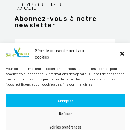
RECEVEZ NOTRE DERNIÈRE
ACTUALITÉ
Abonnez-vous à notre
newsletter
Gérer le consentement aux
cookies
JE M'ABONNE
Pour offrir les meilleures expériences, nous utilisons les cookies pour
Alternative:
stocker et/ou accéder aux informations des appareils. Le fait de consentir à
ces technologies nous permettra de traiter des données statistiques.
Suivez-nous sur les réseaux sociaux
Nous n'utilisons aucun cookie à des fins commerciales.
Accepter
Refuser
TOUS DROITS RÉSERVÉS SAINT-YRIEIX-SUR-CHARENTE © 2026 | SITE
Voir les préférences
PAR
MAGINEO