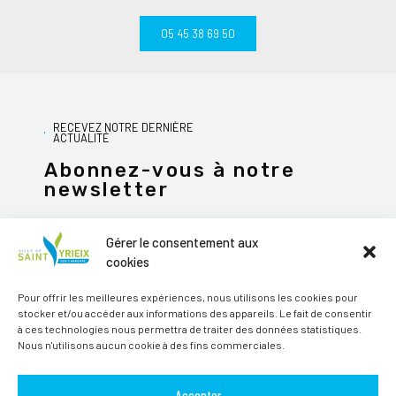
05 45 38 69 50
RECEVEZ NOTRE DERNIÈRE
ACTUALITÉ
Abonnez-vous à notre
newsletter
Gérer le consentement aux
cookies
JE M'ABONNE
Pour offrir les meilleures expériences, nous utilisons les cookies pour
stocker et/ou accéder aux informations des appareils. Le fait de consentir
Alternative:
à ces technologies nous permettra de traiter des données statistiques.
Nous n'utilisons aucun cookie à des fins commerciales.
Suivez-nous sur les réseaux sociaux
Accepter