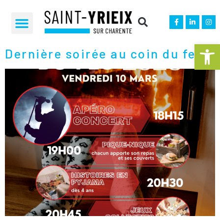
ÉTIQUETTE :
DERNIÈRE SOIRÉE
AU COIN DU FEU
Ouvrir la 
Dernière soirée au coin du feu