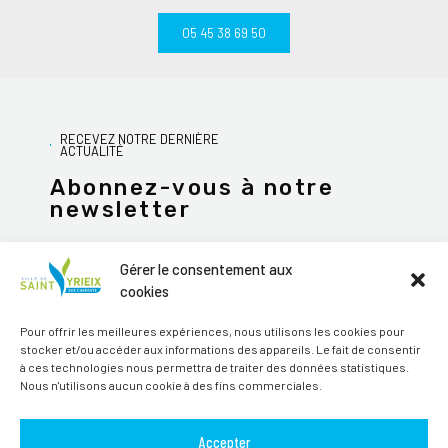
05 45 38 69 50
RECEVEZ NOTRE DERNIÈRE
ACTUALITÉ
Abonnez-vous à notre
newsletter
Gérer le consentement aux
cookies
JE M'ABONNE
Pour offrir les meilleures expériences, nous utilisons les cookies pour
stocker et/ou accéder aux informations des appareils. Le fait de consentir
Alternative:
à ces technologies nous permettra de traiter des données statistiques.
Nous n'utilisons aucun cookie à des fins commerciales.
Suivez-nous sur les réseaux sociaux
Accepter