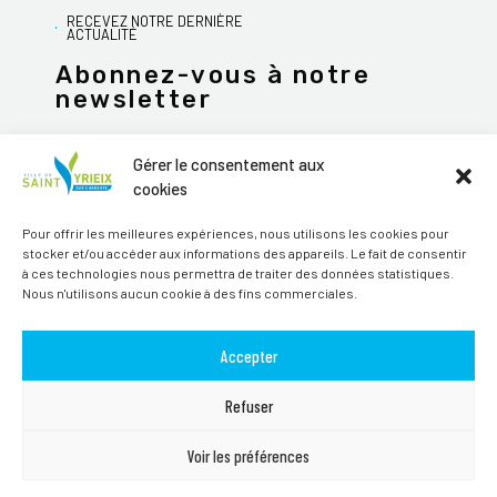
RECEVEZ NOTRE DERNIÈRE
ACTUALITÉ
Abonnez-vous à notre
newsletter
Gérer le consentement aux
cookies
JE M'ABONNE
Pour offrir les meilleures expériences, nous utilisons les cookies pour
stocker et/ou accéder aux informations des appareils. Le fait de consentir
Alternative:
à ces technologies nous permettra de traiter des données statistiques.
Nous n'utilisons aucun cookie à des fins commerciales.
Suivez-nous sur les réseaux sociaux
Accepter
Refuser
Voir les préférences
TOUS DROITS RÉSERVÉS SAINT-YRIEIX-SUR-CHARENTE © 2026 | SITE
PAR
MAGINEO