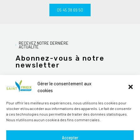
05 45 38 69 50
RECEVEZ NOTRE DERNIÈRE
ACTUALITÉ
Abonnez-vous à notre
newsletter
Gérer le consentement aux
cookies
JE M'ABONNE
Pour offrir les meilleures expériences, nous utilisons les cookies pour
stocker et/ou accéder aux informations des appareils. Le fait de consentir
Alternative:
à ces technologies nous permettra de traiter des données statistiques.
Nous n'utilisons aucun cookie à des fins commerciales.
Suivez-nous sur les réseaux sociaux
Accepter