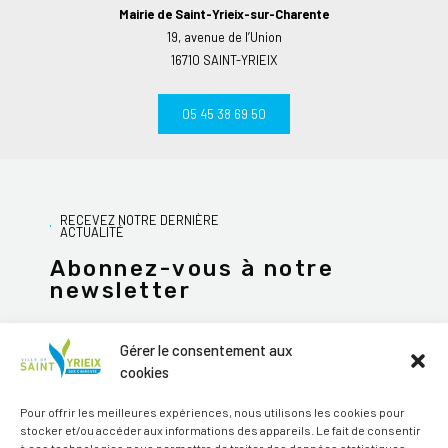
Mairie de Saint-Yrieix-sur-Charente
19, avenue de l’Union
16710 SAINT-YRIEIX
05 45 38 69 50
RECEVEZ NOTRE DERNIÈRE
ACTUALITÉ
Abonnez-vous à notre
newsletter
Gérer le consentement aux
cookies
JE M'ABONNE
Pour offrir les meilleures expériences, nous utilisons les cookies pour
stocker et/ou accéder aux informations des appareils. Le fait de consentir
Alternative: