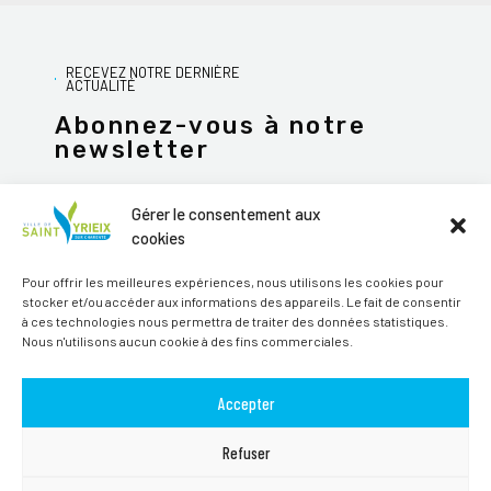
RECEVEZ NOTRE DERNIÈRE
ACTUALITÉ
Abonnez-vous à notre
newsletter
Gérer le consentement aux
cookies
JE M'ABONNE
Pour offrir les meilleures expériences, nous utilisons les cookies pour
stocker et/ou accéder aux informations des appareils. Le fait de consentir
Alternative:
à ces technologies nous permettra de traiter des données statistiques.
Nous n'utilisons aucun cookie à des fins commerciales.
Suivez-nous sur les réseaux sociaux
Accepter
Refuser