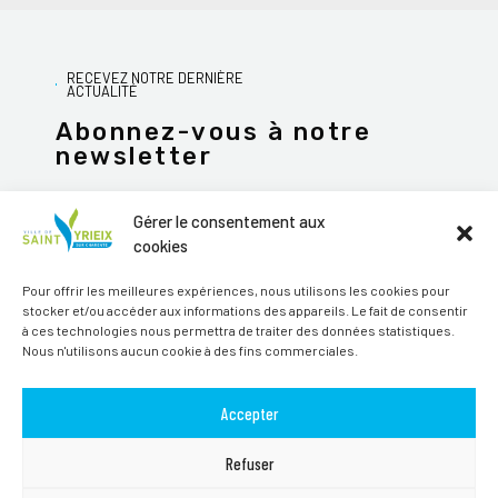
RECEVEZ NOTRE DERNIÈRE
ACTUALITÉ
Abonnez-vous à notre
newsletter
Gérer le consentement aux
cookies
JE M'ABONNE
Pour offrir les meilleures expériences, nous utilisons les cookies pour
stocker et/ou accéder aux informations des appareils. Le fait de consentir
Alternative:
à ces technologies nous permettra de traiter des données statistiques.
Nous n'utilisons aucun cookie à des fins commerciales.
Suivez-nous sur les réseaux sociaux
Accepter
Refuser