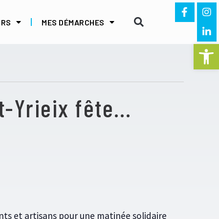
IRS
MES DÉMARCHES
Ouvrir la 
t-Yrieix fête…
s et artisans pour une matinée solidaire