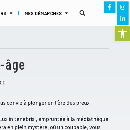
IRS
MES DÉMARCHES
Ouvrir la 
n-âge
h00
s convie à plonger en l’ère des preux
 “Lux in tenebris”, empruntée à la médiathèque
ra en plein mystère, où un coupable, vous