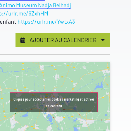
Animo Museum Nadja Belhadj
s://urlr.me/6ZxhHM
r enfant
https://urlr.me/YwtxA3
AJOUTER AU CALENDRIER
Cliquez pour accepter les cookies marketing et activer
ce contenu