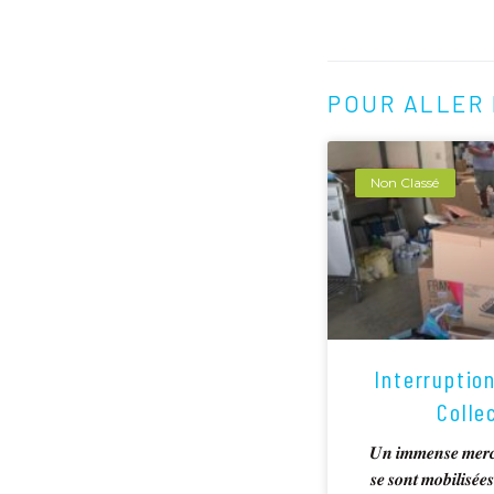
POUR ALLER 
Non Classé
Interruptio
Colle
𝑼𝒏 𝒊𝒎𝒎𝒆𝒏𝒔𝒆 𝒎𝒆𝒓𝒄𝒊 
𝒔𝒆 𝒔𝒐𝒏𝒕 𝒎𝒐𝒃𝒊