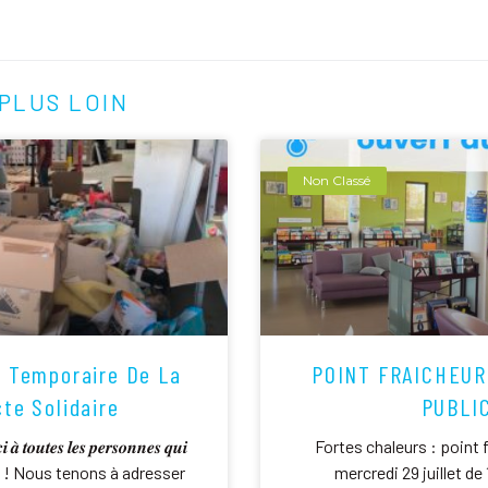
PLUS LOIN
Non Classé
n Temporaire De La
POINT FRAICHEUR
cte Solidaire
PUBLI
𝒂̀ 𝒕𝒐𝒖𝒕𝒆𝒔 𝒍𝒆𝒔 𝒑𝒆𝒓𝒔𝒐𝒏𝒏𝒆𝒔 𝒒𝒖𝒊
Fortes chaleurs : point 
𝒊𝒔𝒆́𝒆𝒔 ! Nous tenons à adresser
mercredi 29 juillet de 