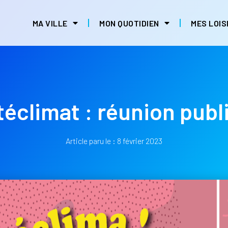
MA VILLE
MON QUOTIDIEN
MES LOIS
téclimat : réunion publ
Article paru le :
8 février 2023