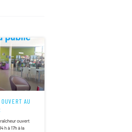
 OUVERT AU
C
fraîcheur ouvert
14 h à 17h à la