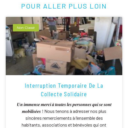
POUR ALLER PLUS LOIN
Non Classé
Interruption Temporaire De La
Collecte Solidaire
𝑼𝒏 𝒊𝒎𝒎𝒆𝒏𝒔𝒆 𝒎𝒆𝒓𝒄𝒊 𝒂̀ 𝒕𝒐𝒖𝒕𝒆𝒔 𝒍𝒆𝒔 𝒑𝒆𝒓𝒔𝒐𝒏𝒏𝒆𝒔 𝒒𝒖𝒊 𝒔𝒆 𝒔𝒐𝒏𝒕
𝒎𝒐𝒃𝒊𝒍𝒊𝒔𝒆́𝒆𝒔 ! Nous tenons à adresser nos plus
sincères remerciements à l’ensemble des
habitants, associations et bénévoles qui ont