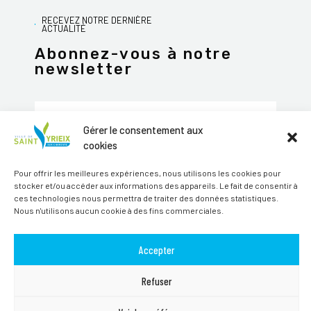
RECEVEZ NOTRE DERNIÈRE
ACTUALITÉ
Abonnez-vous à notre
newsletter
Gérer le consentement aux
cookies
JE M'ABONNE
Pour offrir les meilleures expériences, nous utilisons les cookies pour
Alternative:
stocker et/ou accéder aux informations des appareils. Le fait de consentir à
ces technologies nous permettra de traiter des données statistiques.
Suivez-nous sur les réseaux sociaux
Nous n'utilisons aucun cookie à des fins commerciales.
Accepter
Refuser
TOUS DROITS RÉSERVÉS SAINT-YRIEIX-SUR-CHARENTE © 2026 | SITE