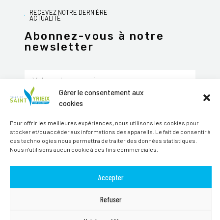
RECEVEZ NOTRE DERNIÈRE
ACTUALITÉ
Abonnez-vous à notre
newsletter
Gérer le consentement aux
cookies
JE M'ABONNE
Alternative:
Pour offrir les meilleures expériences, nous utilisons les cookies pour
stocker et/ou accéder aux informations des appareils. Le fait de consentir à
Suivez-nous sur les réseaux sociaux
ces technologies nous permettra de traiter des données statistiques.
Nous n'utilisons aucun cookie à des fins commerciales.
Accepter
Refuser
TOUS DROITS RÉSERVÉS SAINT-YRIEIX-SUR-CHARENTE © 2026 | SITE
PAR
MAGINEO