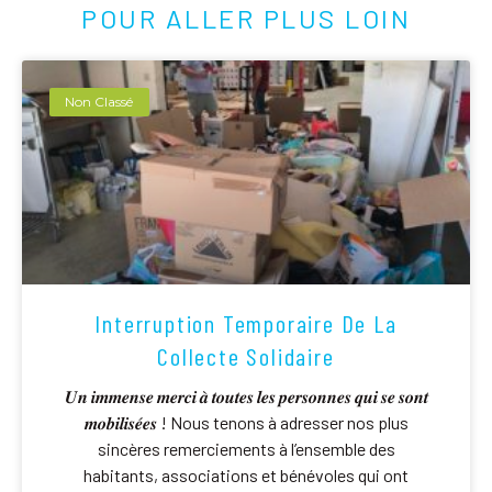
POUR ALLER PLUS LOIN
Non Classé
Interruption Temporaire De La
Collecte Solidaire
𝑼𝒏 𝒊𝒎𝒎𝒆𝒏𝒔𝒆 𝒎𝒆𝒓𝒄𝒊 𝒂̀ 𝒕𝒐𝒖𝒕𝒆𝒔 𝒍𝒆𝒔 𝒑𝒆𝒓𝒔𝒐𝒏𝒏𝒆𝒔 𝒒𝒖𝒊 𝒔𝒆 𝒔𝒐𝒏𝒕
𝒎𝒐𝒃𝒊𝒍𝒊𝒔𝒆́𝒆𝒔 ! Nous tenons à adresser nos plus
sincères remerciements à l’ensemble des
habitants, associations et bénévoles qui ont